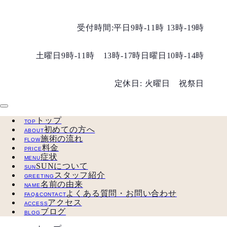
受付時間:平日9時-11時 13時-19時
土曜日9時-11時 13時-17時
日曜日10時-14時
定休日: 火曜日 祝祭日
トップ
TOP
初めての方へ
ABOUT
施術の流れ
FLOW
料金
PRICE
症状
MENU
SUNについて
SUN
スタッフ紹介
GREETING
名前の由来
NAME
よくある質問・お問い合わせ
FAQ&CONTACT
アクセス
ACCESS
ブログ
BLOG