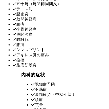
五十肩（肩関節周囲炎）
テニス肘
腱鞘炎
肋間神経痛
腰痛
坐骨神経痛
股関節痛
肉離れ
膝痛
シンスプリント
アキレス腱の痛み
捻挫
足底筋膜炎
内科的症状
認知症予防
不眠症
眼精疲労・中枢性羞明
頭痛
眩暈