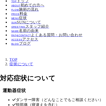
トップ
TOP
初めての方へ
ABOUT
施術の流れ
FLOW
料金
PRICE
症状
MENU
SUNについて
SUN
スタッフ紹介
GREETING
名前の由来
NAME
よくある質問・お問い合わせ
FAQ&CONTACT
アクセス
ACCESS
ブログ
BLOG
TOP
症状について
対応症状について
運動器症状
ダンサー障害（どんなことでもご相談ください）
頸部痛（寝違えを含む）