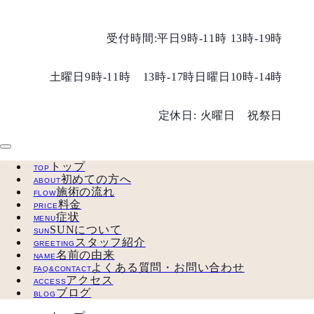
受付時間:平日9時-11時 13時-19時
土曜日9時-11時 13時-17時
日曜日10時-14時
定休日: 火曜日 祝祭日
トップ
TOP
初めての方へ
ABOUT
施術の流れ
FLOW
料金
PRICE
症状
MENU
SUNについて
SUN
スタッフ紹介
GREETING
名前の由来
NAME
よくある質問・お問い合わせ
FAQ&CONTACT
アクセス
ACCESS
ブログ
BLOG